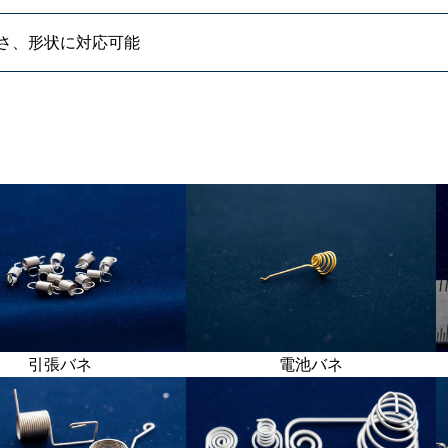
さ、形状に対応可能
引張バネ
電池バネ