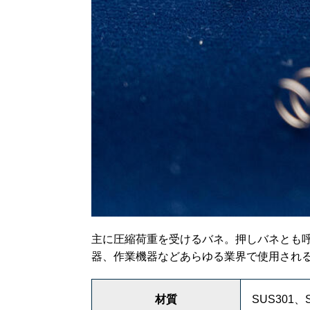
主に圧縮荷重を受けるバネ。押しバネとも呼
器、作業機器などあらゆる業界で使用され
材質
SUS301、