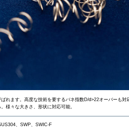
ばれます。高度な技術を要するバネ指数D/d>22オーバーも
る。様々な大きさ、形状に対応可能。
SUS304、SWP、SWIC-F