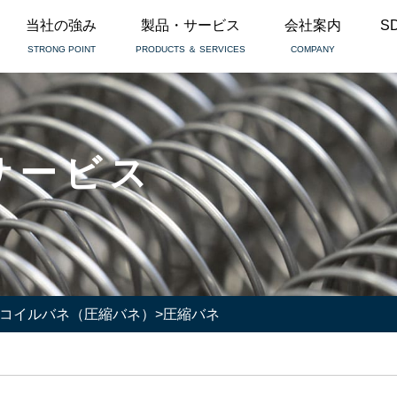
当社の強み
製品・サービス
会社案内
S
STRONG POINT
PRODUCTS ＆ SERVICES
COMPANY
サービス
コイルバネ（圧縮バネ）
>
圧縮バネ